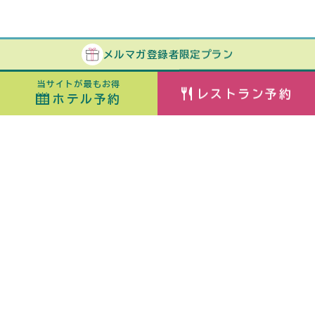
メルマガ
登録者
限定プラン
当サイトが最もお得
レストラン予約
ホテル予約
ホテル予約
最安値カレンダー
チェックイン
室数
日付指定なし
ORIX HOTELS & RESORTSが
大人
子ども
（6歳〜）
展開する施設ブランド
佳ら久