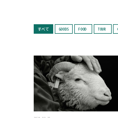
すべて
GOODS
FOOD
TOUR