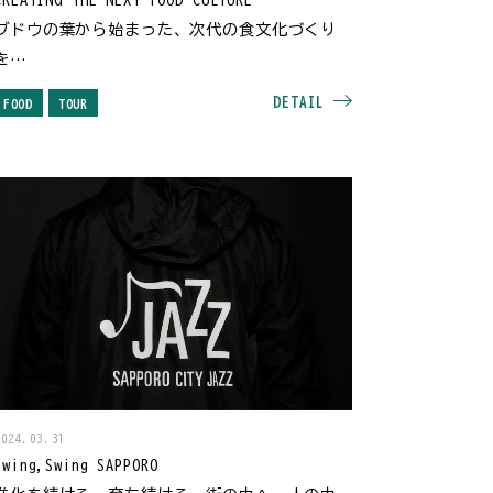
ブドウの葉から始まった、次代の食文化づくり
を
～北海道TEA（ティー）～
DETAIL
FOOD
TOUR
2024.03.31
Swing,Swing SAPPORO