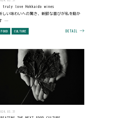
2024.03.31
I truly love Hokkaido wines
新しい味わいへの驚き、新鮮な喜びが私を動か
す
～ワインエキスパート 阿部さおり～
DETAIL
FOOD
CULTURE
2024.03.31
CREATING THE NEXT FOOD CULTURE