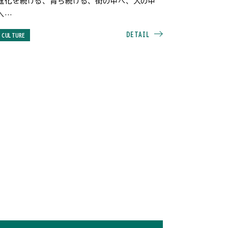
進化を続ける、育ち続ける、街の中へ、人の中
へ
サッポロ・シティ・ジャズ
DETAIL
CULTURE