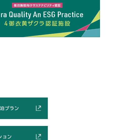
泊プラン
ション