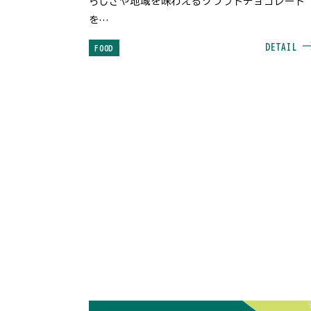
らしさや地域を味わえるクラフトチョコレート
を
～サタデイズ～
DETAIL
FOOD