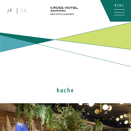
MENU
JP
EN
hache