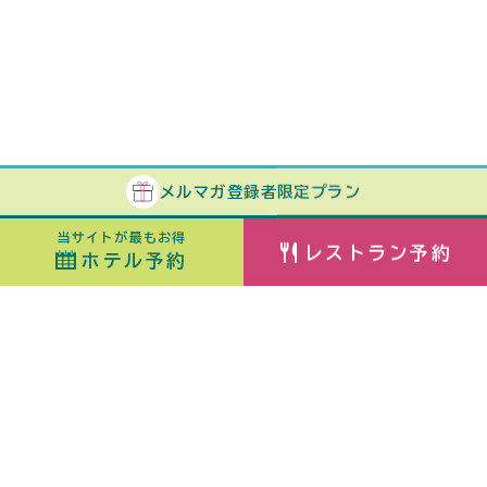
メルマガ
登録者
限定プラン
当サイトが最もお得
レストラン予約
ホテル予約
ホテル予約
最安値カレンダー
チェックイン
室数
日付指定なし