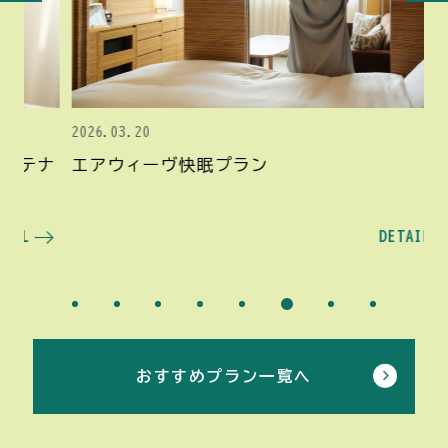
2026.03.20
20
ナ
エアウィーヴ快眠プラン
～
DETAIL
おすすめプラン一覧へ