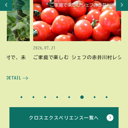
2026.07.21
20
未
ご家庭で楽しむ シェフの赤井川村レシピ
D
P
DETAIL
クロスエクスペリエンス一覧へ