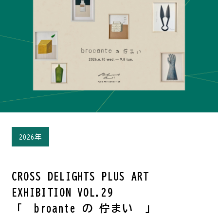
2026年
CROSS DELIGHTS PLUS ART
EXHIBITION VOL.29
「 broante の 佇まい 」