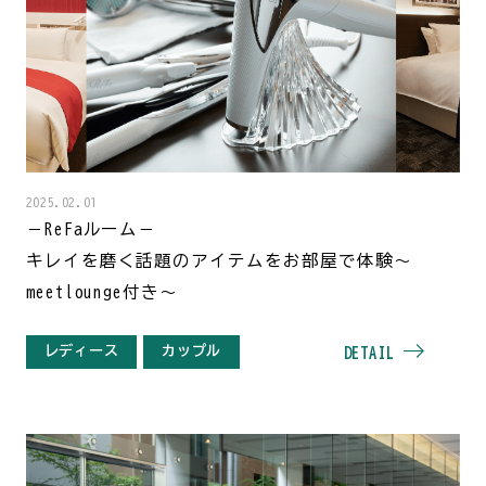
2025.02.01
－ReFaルーム－
キレイを磨く話題のアイテムをお部屋で体験～
meetlounge付き～
レディース
カップル
DETAIL