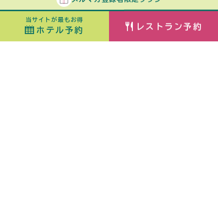
当サイトが最もお得
レストラン予約
ホテル予約
ホテル予約
最安値カレンダー
チェックイン
室数
日付指定なし
ORIX HOTELS & RESORTSが
大人
子ども
（6歳〜）
展開する施設ブランド
佳ら久
添い寝
（0歳〜5歳）
熱海・伊豆山 佳ら久
箱根・強羅 佳ら久
はなをり