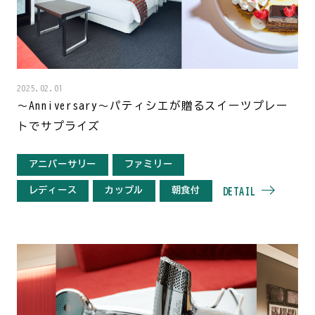
2025.02.01
～Anniversary～パティシエが贈るスイーツプレー
トでサプライズ
アニバーサリー
ファミリー
レディース
カップル
朝食付
DETAIL