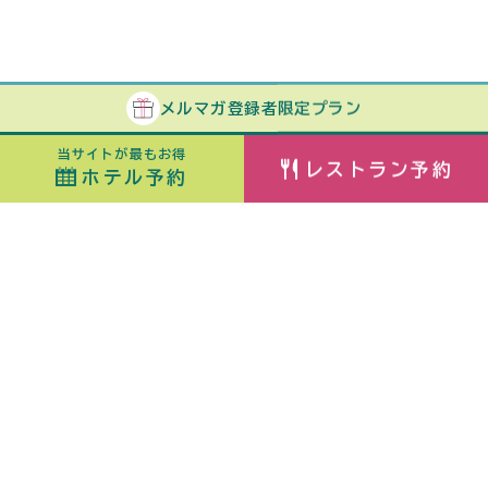
メルマガ
登録者
限定プラン
当サイトが最もお得
レストラン予約
ホテル予約
ホテル予約
最安値カレンダー
チェックイン
室数
日付指定なし
ORIX HOTELS & RESORTSが
大人
子ども
（6歳〜）
展開する施設ブランド