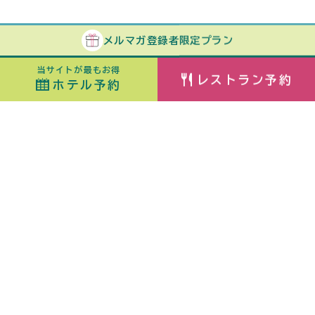
メルマガ
登録者
限定プラン
当サイトが最もお得
レストラン予約
ホテル予約
ホテル予約
最安値カレンダー
チェックイン
室数
日付指定なし
ORIX HOTELS & RESORTSが
大人
子ども
（6歳〜）
展開する施設ブランド
佳ら久
添い寝
（0歳〜5歳）