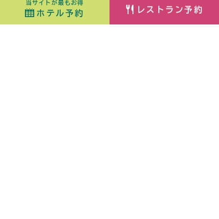
当サイトが最もお得
レストラン予約
ホテル予約
ホテル予約
最安値カレンダー
チェックイン
室数
日付指定なし
ORIX HOTELS & RESORTSが
大人
子ども
（6歳〜）
展開する施設ブランド
佳ら久
添い寝
（0歳〜5歳）
熱海・伊豆山 佳ら久
箱根・強羅 佳ら久
はなをり