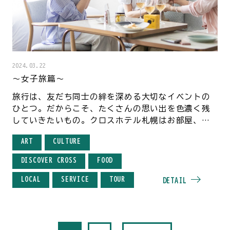
2024.03.22
〜女子旅篇〜
旅行は、友だち同士の絆を深める大切なイベントの
ひとつ。だからこそ、たくさんの思い出を色濃く残
していきたいもの。クロスホテル札幌はお部屋、お
食事、周辺観光までを満喫できるホテル。特別な場
ART
CULTURE
所で、とっておきの女子旅をお楽しみください。
DISCOVER CROSS
FOOD
LOCAL
SERVICE
TOUR
DETAIL