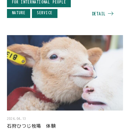
FOR INTERNATIONAL PEOPLE
NATURE
SERVICE
DETAIL
2024.04.13
石狩ひつじ牧場 体験